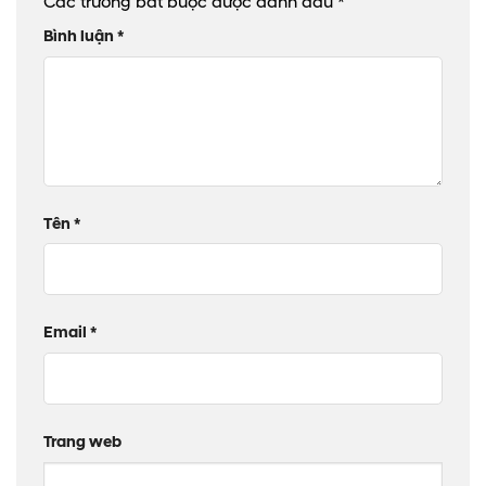
Các trường bắt buộc được đánh dấu
*
Bình luận
*
Tên
*
Email
*
Trang web