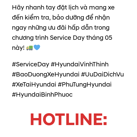
Hãy nhanh tay đặt lịch và mang xe
đến kiểm tra, bảo dưỡng để nhận
ngay những ưu đãi hấp dẫn trong
chương trình Service Day tháng 05
này!
#ServiceDay #HyundaiVinhThinh
#BaoDuongXeHyundai #UuDaiDichVu
#XeTaiHyundai #PhuTungHyundai
#HyundaiBinhPhuoc
HOTLINE: