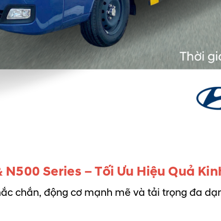
 N500 Series – Tối Ưu Hiệu Quả Ki
chắc chắn, động cơ mạnh mẽ và tải trọng đa dạn