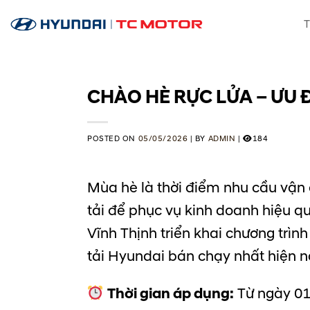
Skip
T
to
content
CHÀO HÈ RỰC LỬA – ƯU 
POSTED ON
05/05/2026
|
BY
ADMIN
|
184
Mùa hè là thời điểm nhu cầu vận
tải để phục vụ kinh doanh hiệu q
Vĩnh Thịnh triển khai chương trìn
tải Hyundai bán chạy nhất hiện n
Thời gian áp dụng:
Từ ngày 01