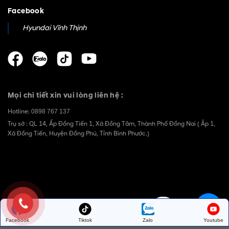
Facebook
Hyundai Vĩnh Thịnh
Mọi chi tiết xin vui lòng liên hệ :
Hotline:
0898 767 137
Trụ sở : QL 14, Ấp Đồng Tiến 1, Xã Đồng Tâm, Thành Phố Đồng Nai ( Âp 1,
Xã Đồng Tiến, Huyện Đồng Phú, Tỉnh Bình Phước.)
Facebook
Tiktok
Zalo
Youtube