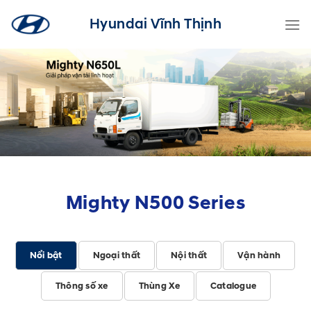
Skip
Hyundai Vĩnh Thịnh
to
content
Mighty N500 Series
Nổi bật
Ngoại thất
Nội thất
Vận hành
Thông số xe
Thùng Xe
Catalogue