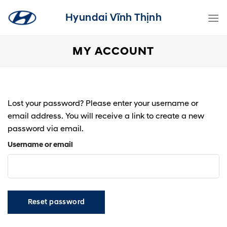
Skip
Hyundai Vĩnh Thịnh
to
content
MY ACCOUNT
Lost your password? Please enter your username or
email address. You will receive a link to create a new
password via email.
Username or email
Reset password