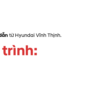
 dẫn
từ Hyundai Vĩnh Thịnh.
 trình
: