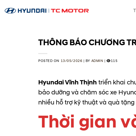
Skip
T
to
content
THÔNG BÁO CHƯƠNG TRÌ
POSTED ON
13/05/2026
|
BY
ADMIN
|
115
Hyundai Vĩnh Thịnh
triển khai ch
bảo dưỡng và chăm sóc xe Hyundai
nhiều hỗ trợ kỹ thuật và quà tặn
Thời gian v