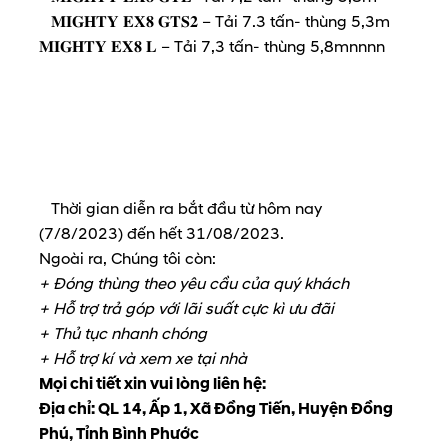
𝐌𝐈𝐆𝐇𝐓𝐘 𝐄𝐗𝟖 𝐆𝐓𝐒𝟐 – Tải 7.3 tấn- thùng 5,3m
𝐌𝐈𝐆𝐇𝐓𝐘 𝐄𝐗𝟖 𝐋 – Tải 7,3 tấn- thùng 5,8mnnnn
Thời gian diễn ra bắt đầu từ hôm nay
(7/8/2023) đến hết 31/08/2023.
Ngoài ra, Chúng tôi còn:
+ Đóng thùng theo yêu cầu của quý khách
+ Hỗ trợ trả góp với lãi suất cực kì ưu đãi
+ Thủ tục nhanh chóng
+ Hỗ trợ kí và xem xe tại nhà
Mọi chi tiết xin vui lòng liên hệ:
Địa chỉ: QL 14, Ấp 1, Xã Đồng Tiến, Huyện Đồng
Phú, Tỉnh Bình Phước