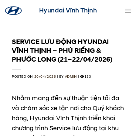
Skip
Hyundai Vĩnh Thịnh
to
content
SERVICE LƯU ĐỘNG HYUNDAI
VĨNH THỊNH – PHÚ RIỀNG &
PHƯỚC LONG (21–22/04/2026)
POSTED ON
20/04/2026
|
BY
ADMIN
|
133
Nhằm mang đến sự thuận tiện tối đa
và chăm sóc xe tận nơi cho Quý khách
hàng, Hyundai Vĩnh Thịnh triển khai
chương trình Service lưu động tại khu