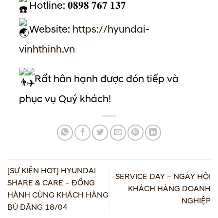
Hotline: 𝟎𝟖𝟗𝟖 𝟕𝟔𝟕 𝟏𝟑𝟕
Website:
https://hyundai-
vinhthinh.vn
Rất hân hạnh được đón tiếp và
phục vụ Quý khách!
[SỰ KIỆN HOT] HYUNDAI
SERVICE DAY – NGÀY HỘI
SHARE & CARE – ĐỒNG
KHÁCH HÀNG DOANH
HÀNH CÙNG KHÁCH HÀNG
NGHIỆP
BÙ ĐĂNG 18/04