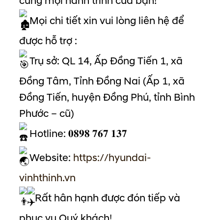
cùng mọi hành trình của bạn!
Mọi chi tiết xin vui lòng liên hệ để
được hỗ trợ :
Trụ sở: QL 14, Ấp Đồng Tiến 1, xã
Đồng Tâm, Tỉnh Đồng Nai (Ấp 1, xã
Đồng Tiến, huyện Đồng Phú, tỉnh Bình
Phước – cũ)
Hotline: 𝟎𝟖𝟗𝟖 𝟕𝟔𝟕 𝟏𝟑𝟕
Website:
https://hyundai-
vinhthinh.vn
Rất hân hạnh được đón tiếp và
phục vụ Quý khách!