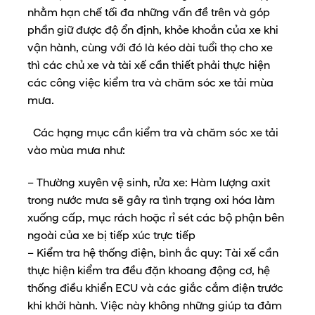
nhằm hạn chế tối đa những vấn đề trên và góp
phần giữ được độ ổn định, khỏe khoắn của xe khi
vận hành, cùng với đó là kéo dài tuổi thọ cho xe
thì các chủ xe và tài xế cần thiết phải thực hiện
các công việc kiểm tra và chăm sóc xe tải mùa
mưa.
Các hạng mục cần kiểm tra và chăm sóc xe tải
vào mùa mưa như:
– Thường xuyên vệ sinh, rửa xe: Hàm lượng axit
trong nước mưa sẽ gây ra tình trạng oxi hóa làm
xuống cấp, mục rách hoặc rỉ sét các bộ phận bên
ngoài của xe bị tiếp xúc trực tiếp
– Kiểm tra hệ thống điện, bình ắc quy: Tài xế cần
thực hiện kiểm tra đều đặn khoang động cơ, hệ
thống điều khiển ECU và các giắc cắm điện trước
khi khởi hành. Việc này không những giúp ta đảm