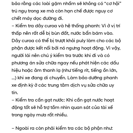
bảo rằng các loài gặm nhấm sẽ không có “cơ hội”
trú ngụ trong xe mà còn hạn chế được nguy cơ
chết máy dọc đường đi.
– Kiểm tra dây curoa và hệ thống phanh: Vì ở vị trí
thấp nên rất dễ bị bùn đất, nước bẩn bám vào.
Dây curoa có thể bị trượt khỏi puly làm cho các bộ
phận được kết nối bởi nó ngưng hoạt động. Vì vậy,
người lái nên chú ý kiểm tra trước khi đi và có
phương án sửa chữa ngay nếu phát hiện các dấu
hiệu hoặc âm thanh lạ (như tiếng rít, tiếng ồn lớn,
…) khi xe đang di chuyển. Làm bảo dưỡng phanh
xe định kỳ ở các trung tâm dịch vụ sửa chữa uy
tín.
– Kiểm tra cần gạt nước: Khi cần gạt nước hoạt
động tốt sẽ hỗ trợ tầm nhìn quan sát của tài xế
trong ngày mưa rất nhiều.
– Ngoài ra còn phải kiểm tra các bộ phận như: