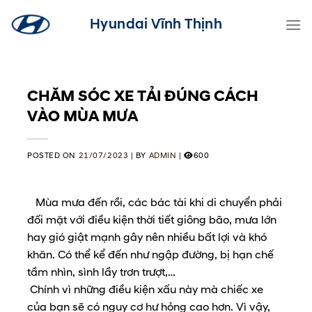
Skip
Hyundai Vĩnh Thịnh
to
content
CHĂM SÓC XE TẢI ĐÚNG CÁCH
VÀO MÙA MƯA
POSTED ON
21/07/2023
|
BY
ADMIN
|
600
Mùa mưa đến rồi, các bác tài khi di chuyển phải
đối mặt với điều kiện thời tiết giông bão, mưa lớn
hay gió giật mạnh gây nên nhiều bất lợi và khó
khăn. Có thể kể đến như ngập đường, bị hạn chế
tầm nhìn, sình lầy trơn trượt,…
Chính vì những điều kiện xấu này mà chiếc xe
của bạn sẽ có nguy cơ hư hỏng cao hơn. Vì vậy,