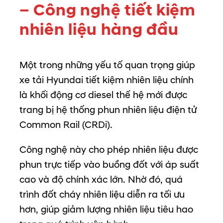
–
Công
nghệ
tiết
kiệm
nhiên
liệu
hàng
đầu
Một
trong
những
yếu
tố
quan
trọng
giúp
xe
tải
Hyundai
tiết
kiệm
nhiên
liệu
chính
là
khối
động
cơ
diesel
thế
hệ
mới
được
trang
bị
hệ
thống
phun
nhiên
liệu
điện
tử
Common
Rail (
CRDi).
Công
nghệ
này
cho
phép
nhiên
liệu
được
phun
trực
tiếp
vào
buồng
đốt
với
áp
suất
cao
và
độ
chính
xác
lớn.
Nhờ
đó,
quá
trình
đốt
cháy
nhiên
liệu
diễn
ra
tối
ưu
hơn,
giúp
giảm
lượng
nhiên
liệu
tiêu
hao