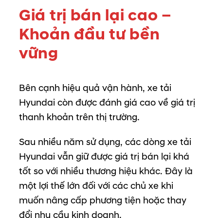
Giá
trị
bán
lại
cao –
Khoản
đầu
tư
bền
vững
Bên
cạnh
hiệu
quả
vận
hành,
xe
tải
Hyundai
còn
được
đánh
giá
cao
về
giá
trị
thanh
khoản
trên
thị
trường.
Sau
nhiều
năm
sử
dụng,
các
dòng
xe
tải
Hyundai
vẫn
giữ
được
giá
trị
bán
lại
khá
tốt
so
với
nhiều
thương
hiệu
khác.
Đây
là
một
lợi
thế
lớn
đối
với
các
chủ
xe
khi
muốn
nâng
cấp
phương
tiện
hoặc
thay
đổi
nhu
cầu
kinh
doanh.