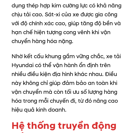
dụng
thép
hợp
kim
cường
lực
có
khả
năng
chịu
tải
cao.
Sát-
xi
của
xe
được
gia
công
với
độ
chính
xác
cao,
giúp
tăng
độ
bền
và
hạn
chế
hiện
tượng
cong
vênh
khi
vận
chuyển
hàng
hóa
nặng.
Nhờ
kết
cấu
khung
gầm
vững
chắc,
xe
tải
Hyundai
có
thể
vận
hành
ổn
định
trên
nhiều
điều
kiện
địa
hình
khác
nhau.
Điều
này
không
chỉ
giúp
đảm
bảo
an
toàn
khi
vận
chuyển
mà
còn
tối
ưu
số
lượng
hàng
hóa
trong
mỗi
chuyến
đi,
từ
đó
nâng
cao
hiệu
quả
kinh
doanh.
Hệ
thống
truyền
động