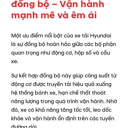
đồng
bộ –
Vận
hành
mạnh
mẽ
và
êm
ái
Một
ưu
điểm
nổi
bật
của
xe
tải
Hyundai
là
sự
đồng
bộ
hoàn
hảo
giữa
các
bộ
phận
quan
trọng
như
động
cơ,
hộp
số
và
cầu
xe.
Sự
kết
hợp
đồng
bộ
này
giúp
công
suất
từ
động
cơ
được
truyền
tải
hiệu
quả
xuống
hệ
thống
bánh
xe,
hạn
chế
thất
thoát
năng
lượng
trong
quá
trình
vận
hành.
Nhờ
đó,
xe
có
khả
năng
tăng
tốc
tốt,
leo
dốc
khỏe
và
vận
hành
ổn
định
trên
các
tuyến
đường
dài.