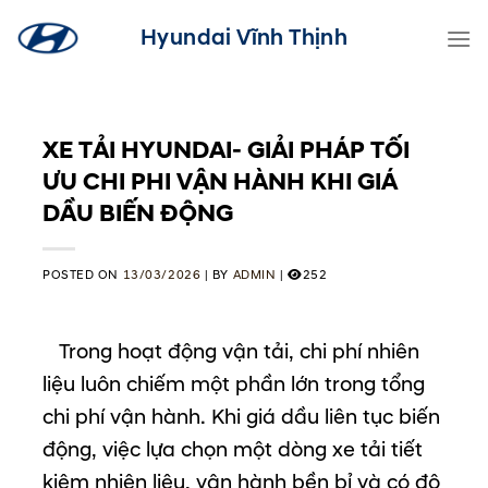
Skip
Hyundai Vĩnh Thịnh
to
content
XE TẢI HYUNDAI- GIẢI PHÁP TỐI
ƯU CHI PHI VẬN HÀNH KHI GIÁ
DẦU BIẾN ĐỘNG
POSTED ON
13/03/2026
|
BY
ADMIN
|
252
Trong
hoạt
động
vận
tải,
chi
phí
nhiên
liệu
luôn
chiếm
một
phần
lớn
trong
tổng
chi
phí
vận
hành.
Khi
giá
dầu
liên
tục
biến
động,
việc
lựa
chọn
một
dòng
xe
tải
tiết
kiệm
nhiên
liệu,
vận
hành
bền
bỉ
và
có
độ