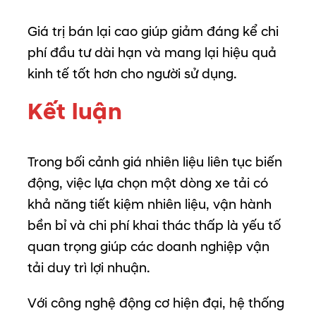
Giá
trị
bán
lại
cao
giúp
giảm
đáng
kể
chi
phí
đầu
tư
dài
hạn
và
mang
lại
hiệu
quả
kinh
tế
tốt
hơn
cho
người
sử
dụng.
Kết
luận
Trong
bối
cảnh
giá
nhiên
liệu
liên
tục
biến
động,
việc
lựa
chọn
một
dòng
xe
tải
có
khả
năng
tiết
kiệm
nhiên
liệu,
vận
hành
bền
bỉ
và
chi
phí
khai
thác
thấp
là
yếu
tố
quan
trọng
giúp
các
doanh
nghiệp
vận
tải
duy
trì
lợi
nhuận.
Với
công
nghệ
động
cơ
hiện
đại,
hệ
thống