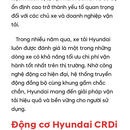
ổn
định
cao
trở
thành
yếu
tố
quan
trọng
đối
với
các
chủ
xe
và
doanh
nghiệp
vận
tải.
Trong
nhiều
năm
qua,
xe
tải
Hyundai
luôn
được
đánh
giá
là
một
trong
những
dòng
xe
có
khả
năng
tối
ưu
chi
phí
vận
hành
tốt
nhất
trên
thị
trường.
Nhờ
công
nghệ
động
cơ
hiện
đại,
hệ
thống
truyền
động
đồng
bộ
cùng
khung
gầm
chắc
chắn,
Hyundai
mang
đến
giải
pháp
vận
tải
hiệu
quả
và
bền
vững
cho
người
sử
dụng.
Động
cơ
Hyundai
CRDi