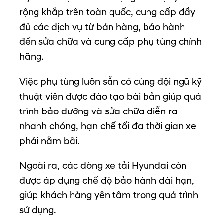
rộng
khắp
trên
toàn
quốc,
cung
cấp
đầy
đủ
các
dịch
vụ
từ
bán
hàng,
bảo
hành
đến
sửa
chữa
và
cung
cấp
phụ
tùng
chính
hãng.
Việc
phụ
tùng
luôn
sẵn
có
cùng
đội
ngũ
kỹ
thuật
viên
được
đào
tạo
bài
bản
giúp
quá
trình
bảo
dưỡng
và
sửa
chữa
diễn
ra
nhanh
chóng,
hạn
chế
tối
đa
thời
gian
xe
phải
nằm
bãi.
Ngoài
ra,
các
dòng
xe
tải
Hyundai
còn
được
áp
dụng
chế
độ
bảo
hành
dài
hạn,
giúp
khách
hàng
yên
tâm
trong
quá
trình
sử
dụng.