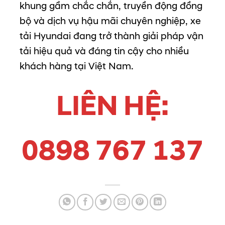
khung
gầm
chắc
chắn,
truyền
động
đồng
bộ
và
dịch
vụ
hậu
mãi
chuyên
nghiệp,
xe
tải
Hyundai
đang
trở
thành
giải
pháp
vận
tải
hiệu
quả
và
đáng
tin
cậy
cho
nhiều
khách
hàng
tại
Việt
Nam.
LIÊN HỆ:
0898 767 137