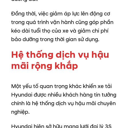
Đồng
thời,
việc
giảm
áp
lực
lên
động
cơ
trong
quá
trình
vận
hành
cũng
góp
phần
kéo
dài
tuổi
thọ
của
xe
và
giảm
chi
phí
bảo
dưỡng
trong
thời
gian
sử
dụng.
Hệ
thống
dịch
vụ
hậu
mãi
rộng
khắp
Một
yếu
tố
quan
trọng
khác
khiến
xe
tải
Hyundai
được
nhiều
khách
hàng
tin
tưởng
chính
là
hệ
thống
dịch
vụ
hậu
mãi
chuyên
nghiệp.
Hyundai
hiện
sở
hữu
mạng
lưới
đại
lý
3S