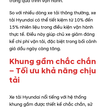
trong
quá
trình
vận
hành.
So
với
nhiều
dòng
xe
tải
thông
thường,
xe
tải
Hyundai
có
thể
tiết
kiệm
từ
10%
đến
15%
nhiên
liệu
trong
điều
kiện
vận
hành
thực
tế.
Điều
này
giúp
chủ
xe
giảm
đáng
kể
chi
phí
vận
tải,
đặc
biệt
trong
bối
cảnh
giá
dầu
ngày
càng
tăng.
Khung
gầm
chắc
chắn
–
Tối
ưu
khả
năng
chịu
tải
Xe
tải
Hyundai
nổi
tiếng
với
hệ
thống
khung
gầm
được
thiết
kế
chắc
chắn,
sử