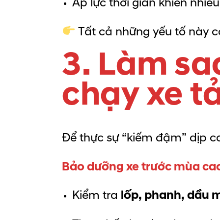
Áp lực thời gian khiến nhiều
Tất cả những yếu tố này c
3. Làm sao
chạy xe t
Để thực sự “kiếm đậm” dịp ca
Bảo dưỡng xe trước mùa ca
Kiểm tra
lốp, phanh, dầu 