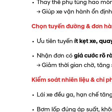
Thay thế phụ tùng hao mòn 
→ Giúp xe vận hành ổn địn
Chọn tuyến đường & đơn hà
Ưu tiên tuyến
ít kẹt xe, qu
Nhận đơn có
giá cước rõ 
→ Giảm thời gian chờ, tăng
Kiểm soát nhiên liệu & chi p
Lái xe đều ga, hạn chế tăng
Bơm lốp đúng áp suất, khôn