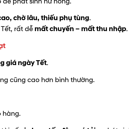
 dễ phát sinh hư hỏng.
cao, chờ lâu, thiếu phụ tùng
.
Tết, rất dễ
mất chuyến – mất thu nhập
.
ạt
g giá ngày Tết
.
ờng cũng cao hơn bình thường.
o hàng.