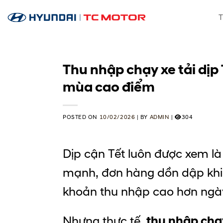
Skip
T
to
content
Thu nhập chạy xe tải dịp 
mùa cao điểm
POSTED ON
10/02/2026
|
BY
ADMIN
|
304
Dịp cận Tết luôn được xem l
mạnh, đơn hàng dồn dập khiến
khoản thu nhập cao hơn ngà
Nhưng thực tế,
thu nhập chạy