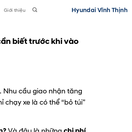
Hyundai Vĩnh Thịnh
Giới thiệu
cần biết trước khi vào
. Nhu cầu giao nhận tăng
chạy xe là có thể “bỏ túi”
n?
Và đâu là những
chi phí