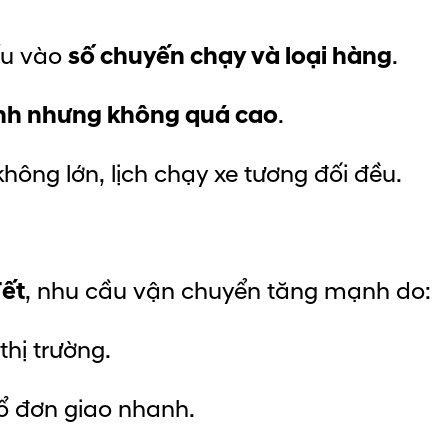
ếu vào
số chuyến chạy và loại hàng
.
nh nhưng không quá cao
.
không lớn, lịch chạy xe tương đối đều.
Tết
, nhu cầu vận chuyển tăng mạnh do:
hị trường.
ổ đơn giao nhanh.