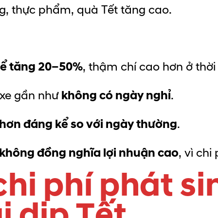
g, thực phẩm, quà Tết tăng cao.
hể tăng 20–50%
, thậm chí cao hơn ở thời
 xe gần như
không có ngày nghỉ
.
hơn đáng kể so với ngày thường
.
không đồng nghĩa lợi nhuận cao
, vì ch
hi phí phát si
i dịp Tết