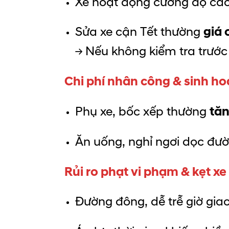
Xe hoạt động cường độ cao
Sửa xe cận Tết thường
giá 
→ Nếu không kiểm tra trước 
Chi phí nhân công & sinh ho
Phụ xe, bốc xếp thường
tăn
Ăn uống, nghỉ ngơi dọc đư
Rủi ro phạt vi phạm & kẹt xe
Đường đông, dễ trễ giờ gia