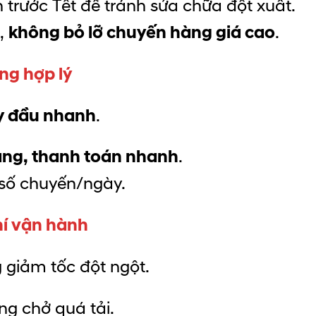
trước Tết để tránh sửa chữa đột xuất.
h,
không bỏ lỡ chuyến hàng giá cao
.
ng hợp lý
ay đầu nhanh
.
ràng, thanh toán nhanh
.
 số chuyến/ngày.
hí vận hành
 giảm tốc đột ngột.
g chở quá tải.