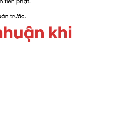
h tiền phạt.
oán trước.
 nhuận khi