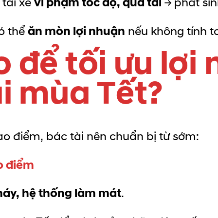
 tài xế
vi phạm tốc độ, quá tải
→ phát sin
ó thể
ăn mòn lợi nhuận
nếu không tính t
 để tối ưu lợi
ải mùa Tết?
o điểm, bác tài nên chuẩn bị từ sớm:
o điểm
máy, hệ thống làm mát
.