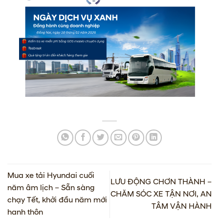
Mua xe tải Hyundai cuối
LƯU ĐỘNG CHƠN THÀNH –
năm âm lịch – Sẵn sàng
CHĂM SÓC XE TẬN NƠI, AN
chạy Tết, khởi đầu năm mới
TÂM VẬN HÀNH
hanh thôn