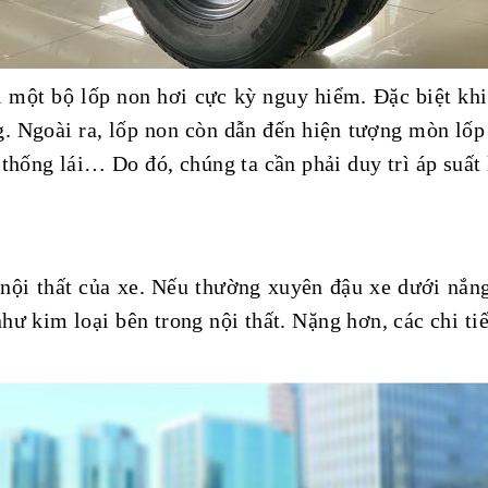
i một bộ lốp non hơi cực kỳ nguy hiểm. Đặc biệt khi 
g. Ngoài ra, lốp non còn dẫn đến hiện tượng mòn lốp
 thống lái… Do đó, chúng ta cần phải duy trì áp suất
ội thất của xe. Nếu thường xuyên đậu xe dưới nắng, 
ư kim loại bên trong nội thất. Nặng hơn, các chi tiế