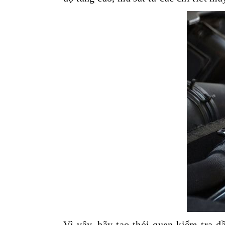
Vì vậy, hãy tạo thói quen kiểm tra 