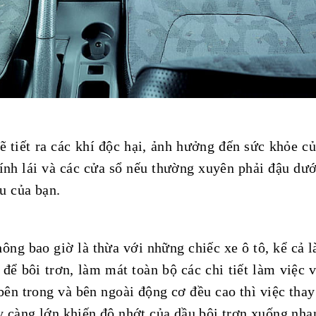
ẽ tiết ra các khí độc hại, ảnh hưởng đến sức khỏe c
ính lái và các cửa sổ nếu thường xuyên phải đậu dướ
u của bạn.
g bao giờ là thừa với những chiếc xe ô tô, kể cả là
 để bôi trơn, làm mát toàn bộ các chi tiết làm việc v
ên trong và bên ngoài động cơ đều cao thì việc thay
áy càng lớn khiến độ nhớt của dầu bôi trơn xuống nha