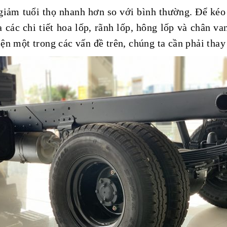
giảm tuổi thọ nhanh hơn so với bình thường. Để kéo d
 các chi tiết hoa lốp, rãnh lốp, hông lốp và chân va
iện một trong các vấn đề trên, chúng ta cần phải thay