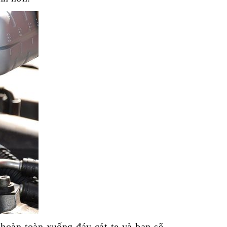
hoàn toàn xuống đáy cát te và bạn sẽ