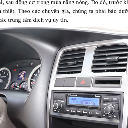
ai, sau động cơ trong mùa nắng nóng. Do đó, trước k
n thiết. Theo các chuyên gia, chúng ta phải bảo dưỡ
các trung tâm dịch vụ uy tín.