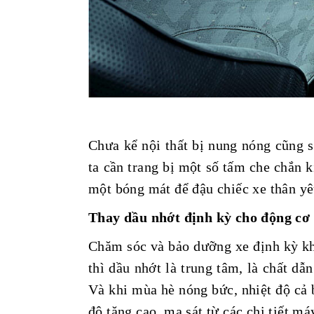
Chưa kể nội thất bị nung nóng cũng s
ta cần trang bị một số tấm che chắn k
một bóng mát để đậu chiếc xe thân yê
Thay dầu nhớt định kỳ cho động cơ
Chăm sóc và bảo dưỡng xe định kỳ khôn
thì dầu nhớt là trung tâm, là chất dẫn
Và khi mùa hè nóng bức, nhiệt độ cả b
độ tăng cao, ma sát từ các chi tiết m