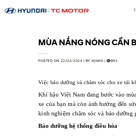
Skip
T
to
content
MÙA NẮNG NÓNG CẦN B
POSTED ON
22/03/2024
|
BY
ADMIN
|
943
Việc bảo dưỡng và chăm sóc cho xe tải k
Khí hậu Việt Nam đang bước vào mùa n
xe của bạn mà còn ảnh hưởng đến sức
kinh nghiệm chăm sóc và bảo dưỡng giú
Bảo dưỡng hệ thống điều hòa