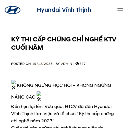
Skip
Hyundai Vĩnh Thịnh
to
content
KỲ THI CẤP CHỨNG CHỈ NGHỀ KTV
CUỐI NĂM
POSTED ON
19/12/2023
|
BY
ADMIN
|
747
KHÔNG NGỪNG HỌC HỎI – KHÔNG NGỪNG
NÂNG CAO
Đến hẹn lại lên. Vừa qua, HTCV đã đến Hyundai
Vĩnh Thịnh làm việc và tổ chức “Kỳ thi cấp chứng
chỉ nghề năm 2023”.