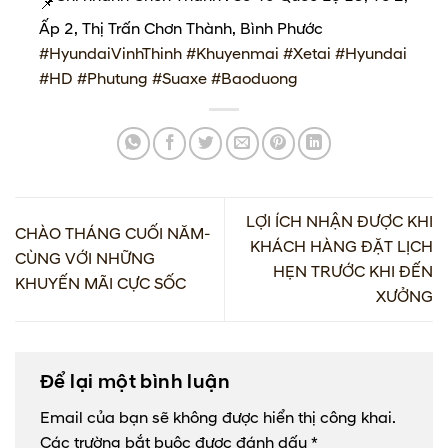
Ấp 2, Thị Trấn Chơn Thành, Bình Phước
#HyundaiVinhThinh
#Khuyenmai
#Xetai
#Hyundai
#HD
#Phutung
#Suaxe
#Baoduong
LỢI ÍCH NHẬN ĐƯỢC KHI
CHÀO THÁNG CUỐI NĂM-
KHÁCH HÀNG ĐẶT LỊCH
CÙNG VỚI NHỮNG
HẸN TRƯỚC KHI ĐẾN
KHUYẾN MÃI CỰC SỐC
XƯỞNG
Để lại một bình luận
Email của bạn sẽ không được hiển thị công khai.
Các trường bắt buộc được đánh dấu
*