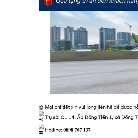
Mọi chi tiết xin vui lòng liên hệ để được hỗ 
Trụ sở: QL 14, Ấp Đồng Tiến 1, xã Đồng T
Hotline: 𝟎𝟖𝟗𝟖 𝟕𝟔𝟕 𝟏𝟑𝟕