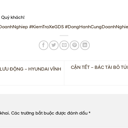
 Quý khách!
DoanhNghiep
#KiemTraXeGDS
#DongHanhCungDoanhNghi
CẬN TẾT – BÁC TÀI BỎ 
LƯU ĐỘNG – HYUNDAI VĨNH
khai.
Các trường bắt buộc được đánh dấu
*