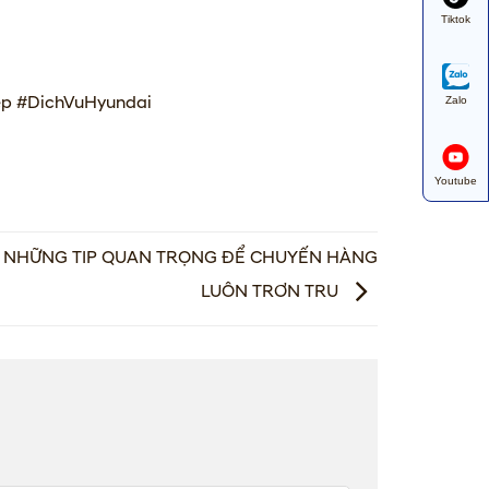
Tiktok
ep
#DichVuHyundai
Zalo
Youtube
TÚI NHỮNG TIP QUAN TRỌNG ĐỂ CHUYẾN HÀNG
LUÔN TRƠN TRU