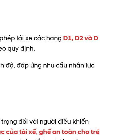
 phép lái xe các hạng
D1, D2 và D
eo quy định.
nh độ, đáp ứng nhu cầu nhân lực
rọng đối với người điều khiển
ệc của tài xế
,
ghế an toàn cho trẻ