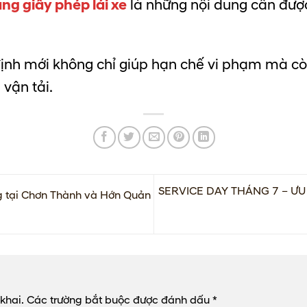
ng giấy phép lái xe
là những nội dung cần đượ
ịnh mới không chỉ giúp hạn chế vi phạm mà c
vận tải.
SERVICE DAY THÁNG 7 – Ư
g tại Chơn Thành và Hớn Quản
khai.
Các trường bắt buộc được đánh dấu
*