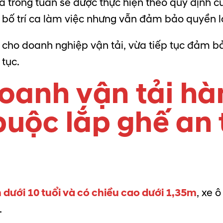
và trong tuần sẽ được thực hiện theo quy định 
 bố trí ca làm việc nhưng vẫn đảm bảo quyền lợ
t cho doanh nghiệp vận tải, vừa tiếp tục đảm b
 tục.
doanh vận tải h
buộc lắp ghế an
 dưới 10 tuổi và có chiều cao dưới 1,35m
, xe 
.