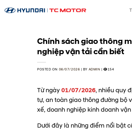
Skip
T
to
content
Chính sách giao thông mớ
nghiệp vận tải cần biết
POSTED ON
06/07/2026
|
BY
ADMIN
|
154
Từ ngày
01/07/2026
, nhiều quy đ
tự, an toàn giao thông đường bộ v
xế, doanh nghiệp kinh doanh vận 
Dưới đây là những điểm nổi bật cầ