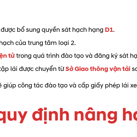
 2 được bổ sung quyền sát hạch hạng
D1
.
ạch của trung tâm loại 2.
ện tử
trong quá trình đào tạo và đăng ký sát h
ập lái được chuyển từ
Sở Giao thông vận tải
s
 giúp công tác đào tạo và cấp giấy phép lái xe
 quy định nâng h