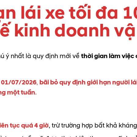
ạn lái xe tối đa 
 xế kinh doanh vậ
ú ý nhất là quy định mới về
thời gian làm việc
y
01/07/2026
,
bãi bỏ quy định giới hạn người lá
ong một tuần
.
iên tục quá 4 giờ
, trừ trường hợp bất khả khán