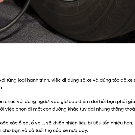
ới từng loại hành trình, việc đi đúng số xe và đúng tốc độ xe 
p .
n chúc với dòng người vào giờ cao điểm đòi hỏi bạn phải giữ 
o với việc chọn đi một con đường khác tuy dài nhưng thông tho
c xóc ổ gà, ổ voi… sẽ khiến nhiên liệu bị tiêu tốn nhiều hơn.
 cho bạn và cả tuổi thọ của xe nữa đấy.