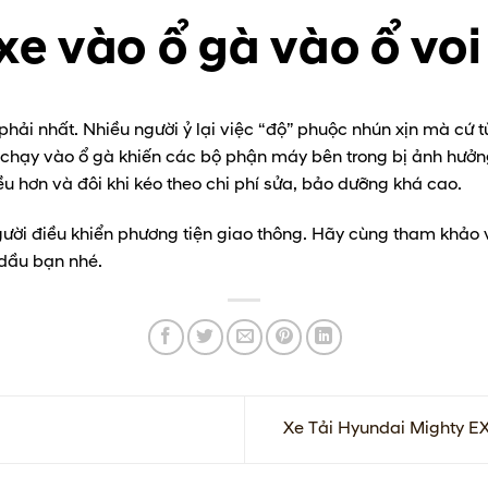
xe vào ổ gà vào ổ voi
ải nhất. Nhiều người ỷ lại việc “độ” phuộc nhún xịn mà cứ tù
 chạy vào ổ gà khiến các bộ phận máy bên trong bị ảnh hưởng
ều hơn và đôi khi kéo theo chi phí sửa, bảo dưỡng khá cao.
người điều khiển phương tiện giao thông. Hãy cùng tham khảo
 dầu bạn nhé.
Xe Tải Hyundai Mighty EX