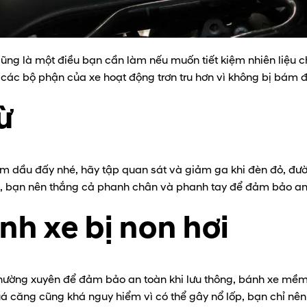
cũng là một điều bạn cần làm nếu muốn tiết kiệm nhiên liệu c
 các bộ phận của xe hoạt động trơn tru hơn vì không bị bám 
ừ
kiệm dầu đấy nhé, hãy tập quan sát và giảm ga khi đèn đỏ, 
g, bạn nên thắng cả phanh chân và phanh tay để đảm bảo an
nh xe bị non hơi
 thường xuyên để đảm bảo an toàn khi lưu thông, bánh xe mề
 căng cũng khá nguy hiểm vì có thể gây nổ lốp, bạn chỉ nê