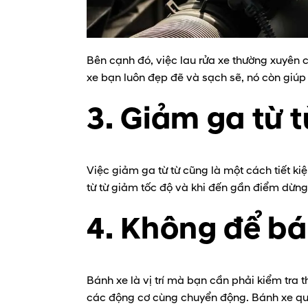
Bên cạnh đó, việc lau rửa xe thường xuyên 
xe bạn luôn đẹp đẽ và sạch sẽ, nó còn giúp
3. Giảm ga từ t
Việc giảm ga từ từ cũng là một cách tiết 
từ từ giảm tốc độ và khi đến gần điểm dừn
4. Không để bá
Bánh xe là vị trí mà bạn cần phải kiểm tra
các động cơ cùng chuyển động. Bánh xe quá