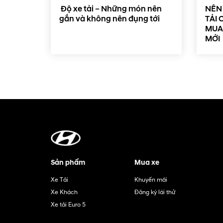
Độ xe tải – Những món nên
NÊN 
gắn và không nên đụng tới
TẢI 
MUA 
MỚI
Sản phẩm
Mua xe
Xe Tải
Khuyến mãi
Xe Khách
Đăng ký lái thử
Xe tải Euro 5