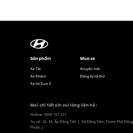
Sản phẩm
Mua xe
Xe Tải
Khuyến mãi
Xe Khách
Đăng ký lái thử
Xe tải Euro 5
Mọi chi tiết xin vui lòng liên hệ :
Hotline:
0898 767 137
Trụ sở : QL 14, Ấp Đồng Tiến 1, Xã Đồng Tâm, Thành Phố Đồng
Phước.)