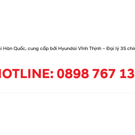
ại Hàn Quốc, cung cấp bởi Hyundai Vĩnh Thịnh – Đại lý 3S c
OTLINE: 0898 767 1